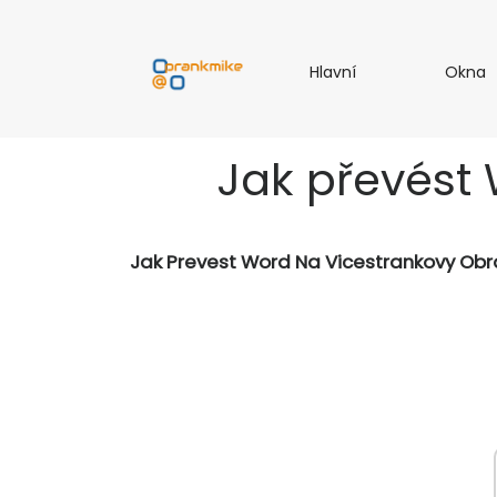
H
Hlavní
Okna
l
k
a
n
v
a
Jak převést 
n
í
Jak Prevest Word Na Vicestrankovy Obra