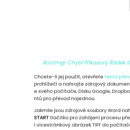
Bootmgr Chybí Příkazový Řádek 
Chcete-li jej použít, otevřete
tento přev
prohlížeči a nahrajte zdrojový dokume
e svého počítače, Disku Google, Dropb
ntů pro převod najednou.
Jakmile jsou zdrojové soubory Word nah
START
tlačítko pro zahájení procesu př
í vícestránkový obrázek TIFF do počítač